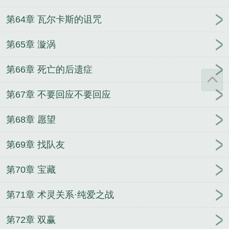
第64章 瓦尔卡斯的诅咒
第65章 漩涡
第66章 死亡的后遗症
第67章 不要回应不要回应
第68章 愿望
第69章 找队友
第70章 宝藏
第71章 术灵关系·纯爱之战
第72章 双赢