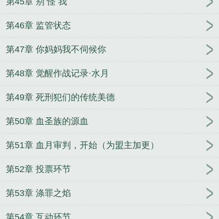
第45章 别 怪 我
第46章 监管状态
第47章 你妈妈我不伺候你
第48章 觉醒作战记录·水月
第49章 死刑犯们的传统美德
第50章 血圣族的源血
第51章 血月审判，开始（为盟主加更）
第52章 投票环节
第53章 涤罪之焰
第54章 互动环节