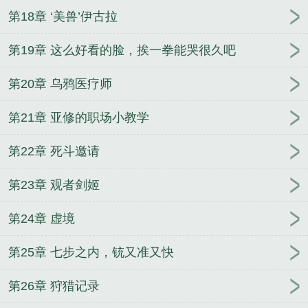
第18章 ‘美兽’伊古拉
第19章 这么好看的脸，挨一拳能哭很久吧
第20章 乌鸦医疗师
第21章 亚修的职场小教学
第22章 死斗邀请
第23章 观者剑姬
第24章 虚境
第25章 七步之内，铳又准又快
第26章 狩猎记录