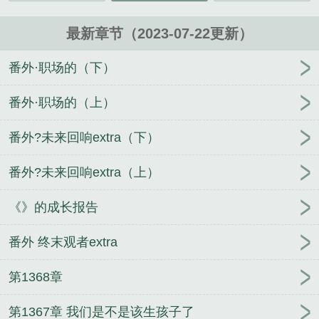
最新章节（2023-07-22更新）
番外·职场的（下）
番外·职场的（上）
番外?未来回响extra（下）
番外?未来回响extra（上）
《》的成长报告
番外 终末观者extra
第1368章
第1367章 我们是不是该生孩子了