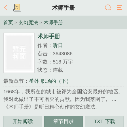
术师手册
首页
>
玄幻魔法
>
术师手册
术师手册
作者：
听日
点击：3643086
字数：518 万字
状态：连载
最新章节：
番外·职场的（下）
1668年，我所在的城市被评为全国治安最好的地区。
我对此做出了不可磨灭的贡献。因为我落网了。 ...
《术师手册》是听日精心创作的玄幻魔法。
开始阅读
章节目录
TXT 下载