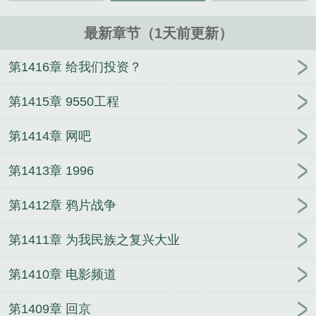
最新章节（1天前更新）
第1416章 给我们投资？
第1415章 9550工程
第1414章 网吧
第1413章 1996
第1412章 鸦片战争
第1411章 为我民族之复兴大业
第1410章 电影频道
第1409章 回京