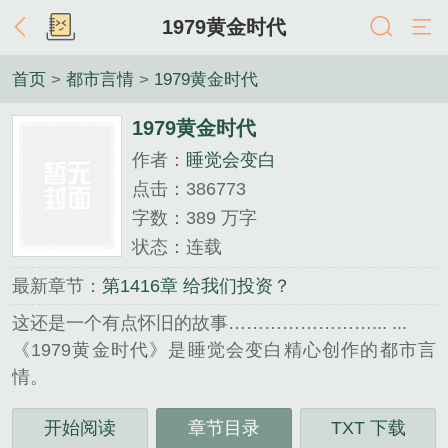
1979黄金时代
首页
>
都市言情
>
1979黄金时代
1979黄金时代
作者：
睡觉会变白
点击：386773
字数：389 万字
状态：连载
最新章节：
第1416章 给我们投资？
这还是一个有点怀旧的故事……………………... ...
《1979黄金时代》是睡觉会变白精心创作的都市言
情。
开始阅读
章节目录
TXT 下载