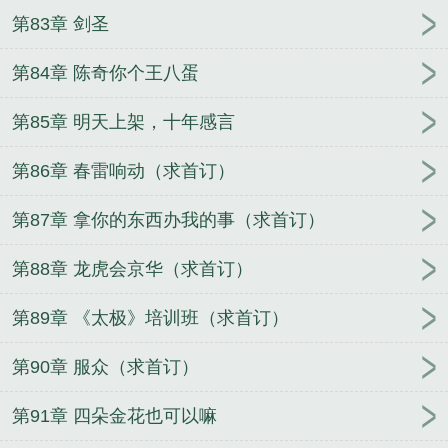
第83章 剑圣
第84章 陈奇你个王八蛋
第85章 明天上架，十年感言
第86章 春雷响动（求首订）
第87章 拿你的东西办我的事（求首订）
第88章 龙虎会京华（求首订）
第89章 《太极》培训班（求首订）
第90章 服众（求首订）
第91章 四朵金花也可以嘛