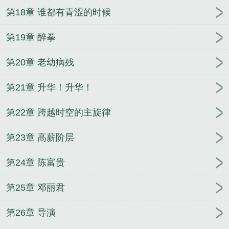
第18章 谁都有青涩的时候
第19章 醉拳
第20章 老幼病残
第21章 升华！升华！
第22章 跨越时空的主旋律
第23章 高薪阶层
第24章 陈富贵
第25章 邓丽君
第26章 导演