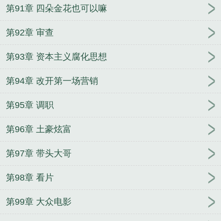
第91章 四朵金花也可以嘛
第92章 审查
第93章 资本主义腐化思想
第94章 改开第一场营销
第95章 调职
第96章 土豪炫富
第97章 带头大哥
第98章 看片
第99章 大众电影