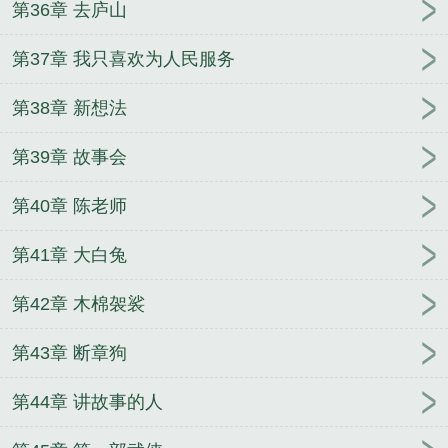
第36章 去庐山
第37章 我只喜欢为人民服务
第38章 新想法
第39章 故事会
第40章 陈老师
第41章 大白兔
第42章 木棉袈裟
第43章 断章狗
第44章 讲故事的人