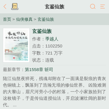
玄鉴仙族
首页
>
仙侠修真
>
玄鉴仙族
玄鉴仙族
作者：
季越人
点击：1102250
字数：721 万字
状态：连载
最新章节：
第1558章 斩司
陆江仙熬夜猝死，残魂却附在了一面满是裂痕的青灰
色铜镜上，飘落到了浩瀚无垠的修仙世界。 凶险难测
的大黎山，眉尺河旁小小的村落，一个小家族拾到了
这枚镜子，于是传仙道授仙法，开启波澜壮阔的新时
代。 ...