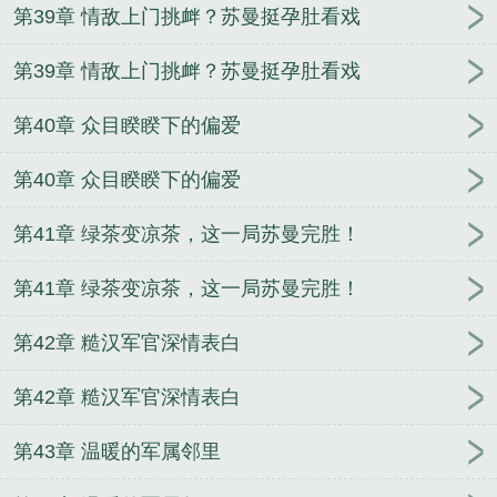
第39章 情敌上门挑衅？苏曼挺孕肚看戏
第39章 情敌上门挑衅？苏曼挺孕肚看戏
第40章 众目睽睽下的偏爱
第40章 众目睽睽下的偏爱
第41章 绿茶变凉茶，这一局苏曼完胜！
第41章 绿茶变凉茶，这一局苏曼完胜！
第42章 糙汉军官深情表白
第42章 糙汉军官深情表白
第43章 温暖的军属邻里