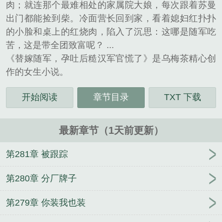
肉；就连那个最难相处的家属院大娘，每次跟着苏曼
出门都能捡到柴。冷面营长回到家，看着媳妇红扑扑
的小脸和桌上的红烧肉，陷入了沉思：这哪是随军吃
苦，这是带全团致富呢？ ...
《替嫁随军，孕吐后糙汉军官慌了》是乌梅茶精心创
作的女生小说。
开始阅读
章节目录
TXT 下载
最新章节（1天前更新）
第281章 被跟踪
第280章 分厂牌子
第279章 你装我也装