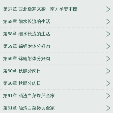
第57章 西北极寒来袭，南方孕妻不慌
第58章 细水长流的生活
第58章 细水长流的生活
第59章 锦鲤附体分好肉
第59章 锦鲤附体分好肉
第60章 秋膘分肉日
第60章 秋膘分肉日
第61章 油渣白菜馋哭全家
第61章 油渣白菜馋哭全家