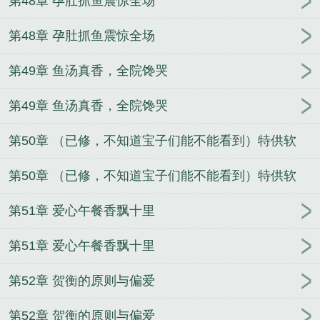
第48章 孕肚抓鱼震惊全场
第48章 孕肚抓鱼震惊全场
第49章 鱼汤真香，全院馋哭
第49章 鱼汤真香，全院馋哭
第50章 （已修，不知道宝子们能不能看到）特供软
布，气疯绿茶
第50章 （已修，不知道宝子们能不能看到）特供软
布，气疯绿茶
第51章 爱心午餐香飘十里
第51章 爱心午餐香飘十里
第52章 贺衡的原则与偏爱
第52章 贺衡的原则与偏爱