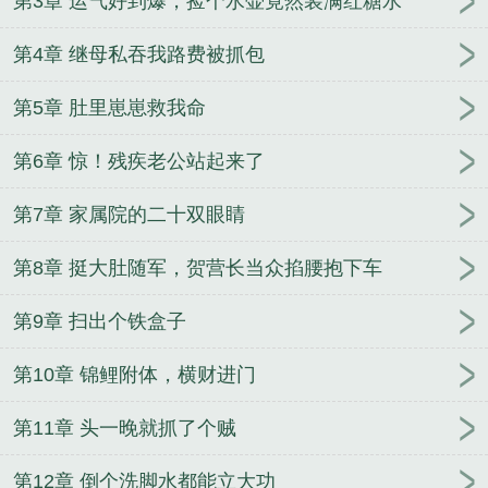
第3章 运气好到爆，捡个水壶竟然装满红糖水
第4章 继母私吞我路费被抓包
第5章 肚里崽崽救我命
第6章 惊！残疾老公站起来了
第7章 家属院的二十双眼睛
第8章 挺大肚随军，贺营长当众掐腰抱下车
第9章 扫出个铁盒子
第10章 锦鲤附体，横财进门
第11章 头一晚就抓了个贼
第12章 倒个洗脚水都能立大功