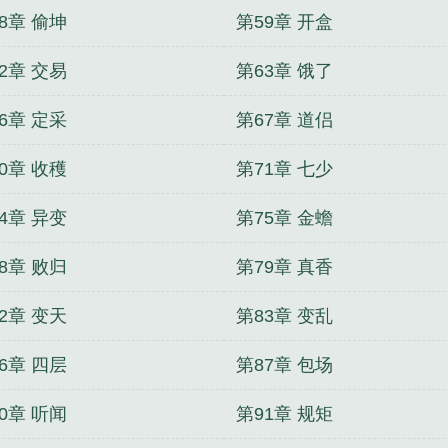
8章 偷坤
第59章 开盒
2章 交易
第63章 饿了
6章 定采
第67章 道侣
0章 收穫
第71章 七少
4章 异变
第75章 金蟾
8章 败归
第79章 真香
2章 变天
第83章 变乱
6章 四层
第87章 包场
0章 听闻
第91章 规矩