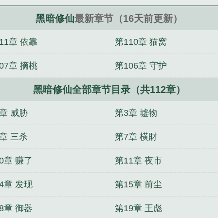
佚名精心创作的仙侠修真。
黑暗修仙
最新章节（16天前更新）
11章 依靠
第110章 猫窝
07章 摘桃
第106章 守护
黑暗修仙全部章节目录（共112章）
章 威胁
第3章 墟物
章 三杀
第7章 横財
0章 赚了
第11章 夜市
4章 发现
第15章 前尘
8章 御器
第19章 王彪