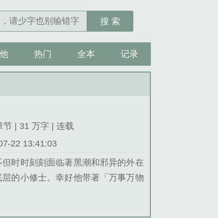
搜 索
他
热门
全本
记录
章节 | 31 万字 | 连载
22 13:41:03
不但时时刻刻面临著黑潮和邪异的外在
底层的小修士。幸好他带著「万事万物
增强！身在黑暗，心向光明。这一世的