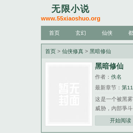
无限小说
www.55xiaoshuo.org
首页
玄幻
仙侠
首页
>
仙侠修真
>
黑暗修仙
黑暗修仙
作者：
佚名
最新章节：
第1
这是一个被黑雾
威胁，內部爭斗
皆可强化」的数
开始阅读
张庆，竭尽全力只