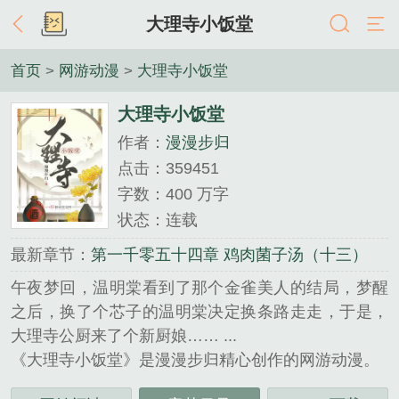
大理寺小饭堂
首页
>
网游动漫
>
大理寺小饭堂
大理寺小饭堂
作者：
漫漫步归
点击：359451
字数：400 万字
状态：连载
最新章节：
第一千零五十四章 鸡肉菌子汤（十三）
午夜梦回，温明棠看到了那个金雀美人的结局，梦醒
之后，换了个芯子的温明棠决定换条路走走，于是，
大理寺公厨来了个新厨娘…… ...
《大理寺小饭堂》是漫漫步归精心创作的网游动漫。