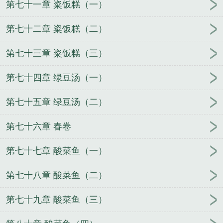
第七十一章 粢饭糕（一）
第七十二章 粢饭糕（二）
第七十三章 粢饭糕（三）
第七十四章 绿豆汤（一）
第七十五章 绿豆汤（二）
第七十六章 春卷
第七十七章 酸菜鱼（一）
第七十八章 酸菜鱼（二）
第七十九章 酸菜鱼（三）