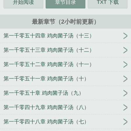
开始阅读
章节目录
TXT 下载
最新章节（2小时前更新）
第一千零五十四章 鸡肉菌子汤（十三）
第一千零五十三章 鸡肉菌子汤（十二）
第一千零五十二章 鸡肉菌子汤（十一）
第一千零五十一章 鸡肉菌子汤（十）
第一千零五十章 鸡肉菌子汤（九）
第一千零四十九章 鸡肉菌子汤（八）
第一千零四十八章 鸡肉菌子汤（七）