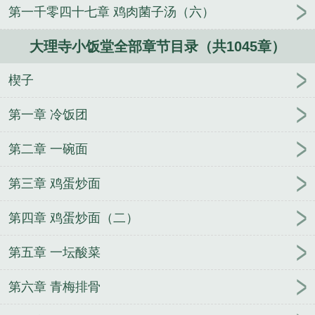
第一千零四十七章 鸡肉菌子汤（六）
大理寺小饭堂全部章节目录（共1045章）
楔子
第一章 冷饭团
第二章 一碗面
第三章 鸡蛋炒面
第四章 鸡蛋炒面（二）
第五章 一坛酸菜
第六章 青梅排骨