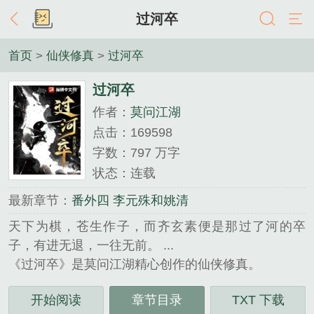
过河卒
首页
>
仙侠修真
>
过河卒
过河卒
作者：
莫问江湖
点击：169598
字数：797 万字
状态：连载
最新章节：
番外四 李元殊和姚清
天下为棋，苍生作子，而齐玄素便是那过了河的卒
子，有进无退，一往无前。 ...
《过河卒》是莫问江湖精心创作的仙侠修真。
开始阅读
章节目录
TXT 下载