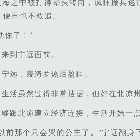
火海之中被打得晕头转向，疯狂撤兵逃
，便再也不敢追。
助你了！”
，来到宁远面前。
到宁远，裴绮罗热泪盈眶。
勒生活虽然过得非常拮据，但好在北凉
能够跟北凉建立经济连接，生活开始一
是以前那个只会哭的公主了。”宁远翻身