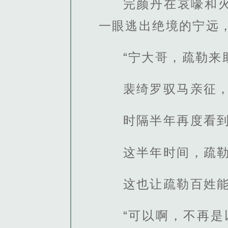
完颜丹在哀嚎和
一眼逃出绝境的宁远
“宁大哥，疏勒来
裴绮罗驭马亲征
时隔半年再度看
这半年时间，疏
这也让疏勒百姓
“可以啊，不再