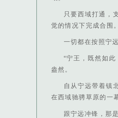
只要西域打通，
觉的情况下完成合围
一切都在按照宁
“宁王，既然如
盎然。
自从宁远带着镇
在西域驰骋草原的一
跟宁远冲锋，那