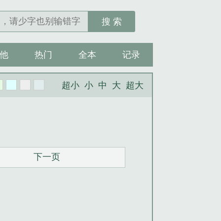
搜 索
他
热门
全本
记录
超小
小
中
大
超大
下一页