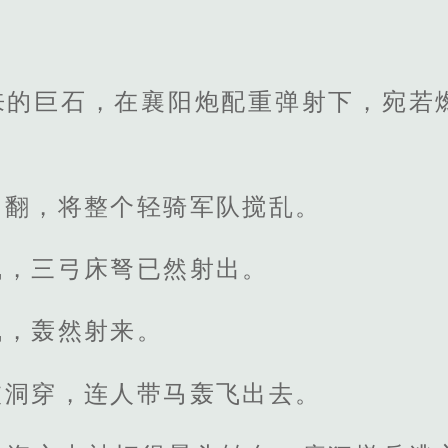
来的巨石，在襄阳炮配重弹射下，宛若
。
马翻，将整个轻骑军队搅乱。
气，三弓床弩已然射出。
气，轰然射来。
被洞穿，连人带马轰飞出去。