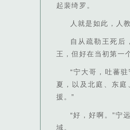
起裴绮罗。
人就是如此，人
自从疏勒王死后
王，但好在当初第一
“宁大哥，吐蕃
夏，以及北庭、东庭
援。”
“好，好啊。”
域。