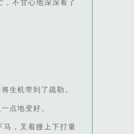
亡，不甘心地深深看了
州将生机带到了疏勒。
点一点地变好。
下马，叉着腰上下打量