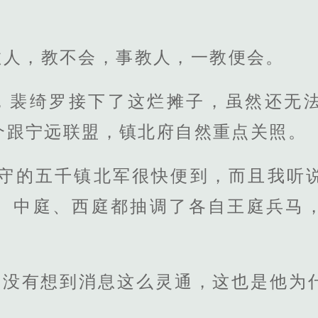
教人，教不会，事教人，一教便会。
，裴绮罗接下了这烂摊子，虽然还无
个跟宁远联盟，镇北府自然重点关照。
驻守的五千镇北军很快便到，而且我听
、中庭、西庭都抽调了各自王庭兵马
宁远没有想到消息这么灵通，这也是他为