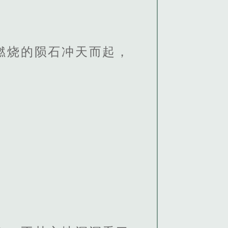
燃烧的陨石冲天而起，