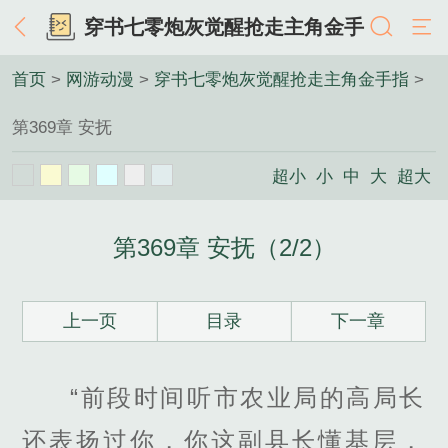
穿书七零炮灰觉醒抢走主角金手
指
首页
>
网游动漫
>
穿书七零炮灰觉醒抢走主角金手指
>
第369章 安抚
超小
小
中
大
超大
第369章 安抚（2/2）
上一页
目录
下一章
“前段时间听市农业局的高局长
还表扬过你，你这副县长懂基层，